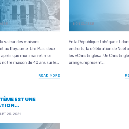
ASSÉ
NON CLASSÉ
la valeur des maisons
En la République tchèque et dan
ait au Royaume-Uni. Mais deux
endroits, la célébration de Noël
 après que mon mari et moi
les «Christingles». Un Christingl
 notre maison de 40 ans sur le...
orange, représent...
READ MORE
R
PTÊME EST UNE
ATION…
LET 25, 2021