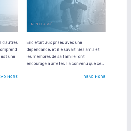
NON CLASSÉ
s d’autres
Eric était aux prises avec une
 comprend
dépendance, et il le savait. Ses amis et
e est une
les membres de sa famille l’ont
encouragé à arrêter. Il a convenu que ce...
EAD MORE
READ MORE