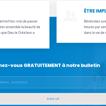
ÊTRE IMP
Permettez-moi de passer
Bénévolez ave
irer ensemble la beauté de
heures par se
 que Dieu le Créateur a
dans la vie d
ez-vous GRATUITEMENT à notre bulletin