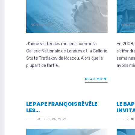
NON CLASSÉ
NON CL
J’aime visiter des musées comme la
En 2008, 
Gallerie Nationale de Londres et la Gallerie
s’effondr
State Tretiakov de Moscou. Alors que la
semaines
plupart de l’art e...
ayons mis
READ MORE
LE PAPE FRANÇOIS RÉVÈLE
LE BA
LES…
INVIT
JUILLET 25, 2021
JUIL