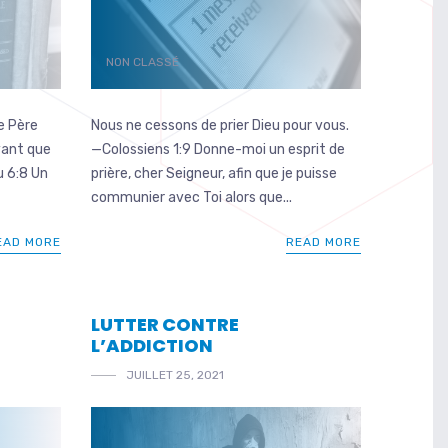
NON CLASSÉ
e Père
Nous ne cessons de prier Dieu pour vous.
vant que
—Colossiens 1:9 Donne-moi un esprit de
u 6:8 Un
prière, cher Seigneur, afin que je puisse
communier avec Toi alors que...
EAD MORE
READ MORE
LUTTER CONTRE
L’ADDICTION
JUILLET 25, 2021