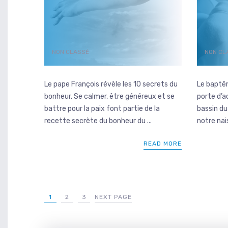
NON CLASSÉ
NON CL
Le pape François révèle les 10 secrets du
Le baptêm
bonheur. Se calmer, être généreux et se
porte d’a
battre pour la paix font partie de la
bassin d
recette secrète du bonheur du ...
notre nais
READ MORE
1
2
3
NEXT PAGE