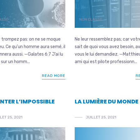
ASSÉ
NON CLASSÉ
y trompez pas: on ne se moque
Ne leur ressemblez pas; car votr
eu. Ce qu’un homme aura semé, il
sait de quoi vous avez besoin, a
nnera aussi. —Galates 6:7 J’ai lu
vous le lui demandiez. —Matthie
 sur un homm...
ami qui est pilote professionn...
READ MORE
R
NTER L’IMPOSSIBLE
LA LUMIÈRE DU MONDE
LET 25, 2021
JUILLET 25, 2021