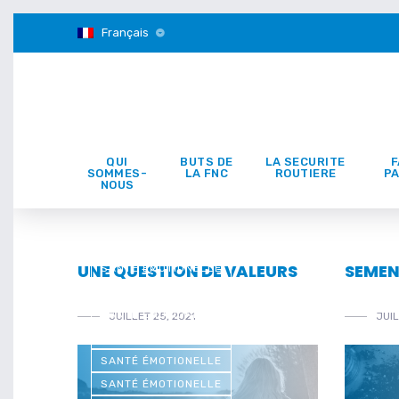
Français
QUI
BUTS DE
LA SECURITE
F
SOMMES-
LA FNC
ROUTIERE
PA
NOUS
SANTÉ ÉMOTIONELLE
UNE QUESTION DE VALEURS
SEMEN
SANTÉ ÉMOTIONELLE
SANTÉ ÉMOTIONELLE
SANTÉ ÉMOTIONELLE
JUILLET 25, 2021
JUIL
SANTÉ ÉMOTIONELLE
SANTÉ ÉMOTIONELLE
SANTÉ ÉMOTIONELLE