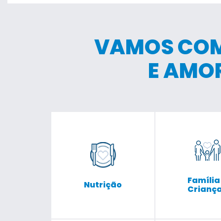
VAMOS COM
E AMO
Família
Nutrição
Crianç