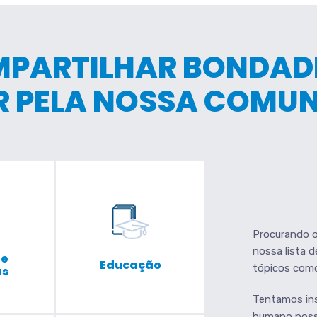
PARTILHAR BONDADE
R PELA NOSSA COMUN
Procurando o
nossa lista d
 e
Educação
tópicos como 
as
Tentamos insp
humano possu