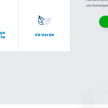
conformidad
ça
Vá Verde
ria