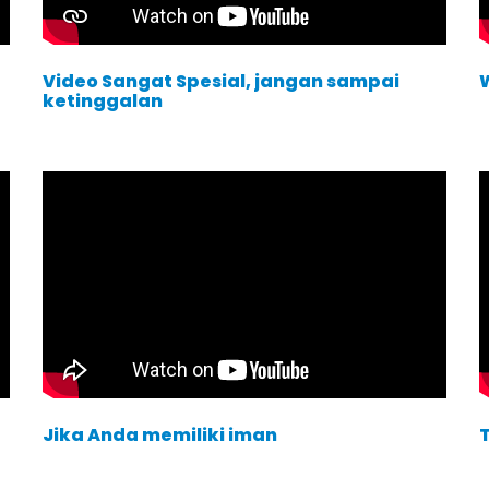
Video Sangat Spesial, jangan sampai
ketinggalan
Jika Anda memiliki iman
T