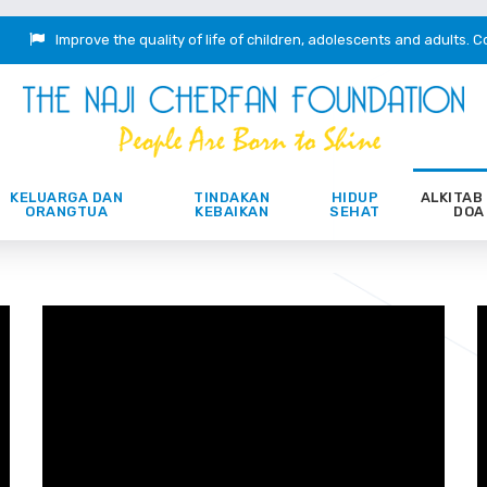
Improve the quality of life of children, adolescents and adults.
C
KELUARGA DAN
TINDAKAN
HIDUP
ALKITAB
ORANGTUA
KEBAIKAN
SEHAT
DOA