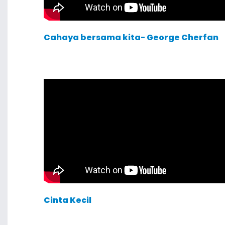
Cahaya bersama kita- George Cherfan
Cinta Kecil