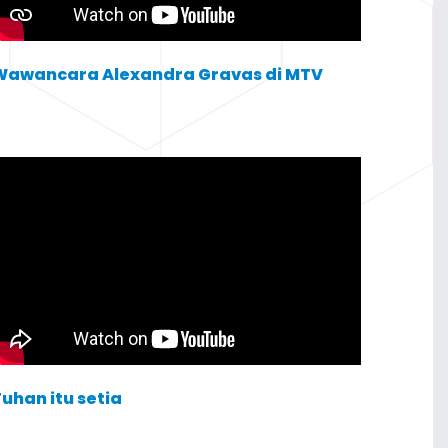
Wawancara Alexandra Gravas di MTV
uhan itu setia