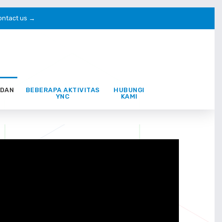
ontact us →
 DAN
BEBERAPA AKTIVITAS
HUBUNGI
YNC
KAMI