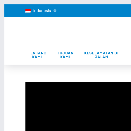
Indonesia
TENTANG
TUJUAN
KESELAMATAN DI
KAMI
KAMI
JALAN