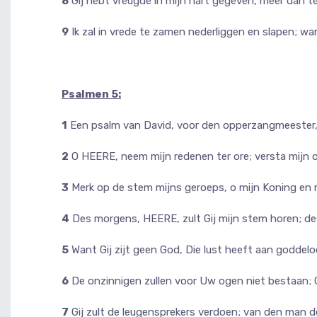
8
Gij hebt vreugde in mijn hart gegeven, meer dan te
9
Ik zal in vrede te zamen nederliggen en slapen; wan
Psalmen 5:
1
Een psalm van David, voor den opperzangmeester, 
2
O HEERE, neem mijn redenen ter ore; versta mijn 
3
Merk op de stem mijns geroeps, o mijn Koning en m
4
Des morgens, HEERE, zult Gij mijn stem horen; des
5
Want Gij zijt geen God, Die lust heeft aan goddeloo
6
De onzinnigen zullen voor Uw ogen niet bestaan; Gi
7
Gij zult de leugensprekers verdoen; van den man 