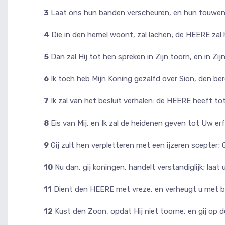
3
Laat ons hun banden verscheuren, en hun touwen
4
Die in den hemel woont, zal lachen; de HEERE zal
5
Dan zal Hij tot hen spreken in Zijn toorn, en in Zij
6
Ik toch heb Mijn Koning gezalfd over Sion, den berg
7
Ik zal van het besluit verhalen: de HEERE heeft tot
8
Eis van Mij, en Ik zal de heidenen geven tot Uw erf
9
Gij zult hen verpletteren met een ijzeren scepter; 
10
Nu dan, gij koningen, handelt verstandiglijk; laat 
11
Dient den HEERE met vreze, en verheugt u met b
12
Kust den Zoon, opdat Hij niet toorne, en gij op 