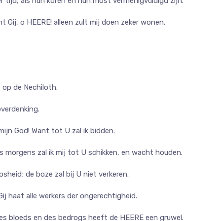
r tijd, als hun koren en hun most vermenigvuldigd zijn.
t Gij, o HEERE! alleen zult mij doen zeker wonen.
op de Nechiloth.
overdenking.
ijn God! Want tot U zal ik bidden.
 morgens zal ik mij tot U schikken, en wacht houden.
sheid; de boze zal bij U niet verkeren.
j haat alle werkers der ongerechtigheid.
des bloeds en des bedrogs heeft de HEERE een gruwel.