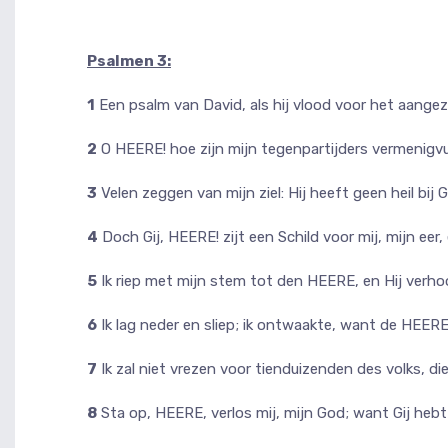
Psalmen 3:
1
Een psalm van David, als hij vlood voor het aangez
2
O HEERE! hoe zijn mijn tegenpartijders vermenigvu
3
Velen zeggen van mijn ziel: Hij heeft geen heil bij G
4
Doch Gij, HEERE! zijt een Schild voor mij, mijn eer
5
Ik riep met mijn stem tot den HEERE, en Hij verhoor
6
Ik lag neder en sliep; ik ontwaakte, want de HEER
7
Ik zal niet vrezen voor tienduizenden des volks, d
8
Sta op, HEERE, verlos mij, mijn God; want Gij hebt