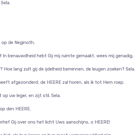
Sela.
 op de Neginoth.
id! In benauwdheid hebt Gij mij ruimte gemaakt; wees mij genadig,
? Hoe lang zult gij de ijdelheid beminnen, de leugen zoeken? Sela.
eft afgezonderd; de HEERE zal horen, als ik tot Hem roep.
op uw leger, en zijt stil. Sela.
t op den HEERE.
rhef Gij over ons het licht Uws aanschijns, o HEERE!