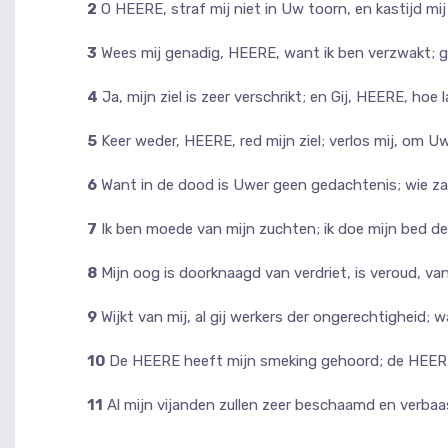
2
O HEERE, straf mij niet in Uw toorn, en kastijd mij
3
Wees mij genadig, HEERE, want ik ben verzwakt; ge
4
Ja, mijn ziel is zeer verschrikt; en Gij, HEERE, hoe
5
Keer weder, HEERE, red mijn ziel; verlos mij, om Uw
6
Want in de dood is Uwer geen gedachtenis; wie zal
7
Ik ben moede van mijn zuchten; ik doe mijn bed 
8
Mijn oog is doorknaagd van verdriet, is veroud, va
9
Wijkt van mij, al gij werkers der ongerechtigheid
10
De HEERE heeft mijn smeking gehoord; de HEERE
11
Al mijn vijanden zullen zeer beschaamd en verbaas