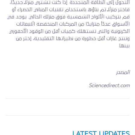
التحول إلى الطاقة المتجددة. إذا كنت تشتري منزلًا جديدًا،
فاختر منزلًا تم بناؤه باستخدام تقنيات المباني الخضراء أو
قم بتركيب الألواح الشمسية فوق منزلك الحالي. يوجد في
الأسواق عددًأ متزايدًا من المركبات المنخفضة الانبعاثات
الكربونية والتي تستهلك كميات أقل من الوقود الأحفوري
وتنتج غازات أقل خطورة من نظيراتها التقليدية، إختر من
بينها
المصدر
Sciencedirect.com
LATEST UPDATES