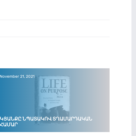
November 21, 2021
ԿՅԱՆՔԸ ՆՊԱՏԱԿՈՎ ՏՂԱՄԱՐԴԱԿԱՆ
ՀԱՄԱՐ