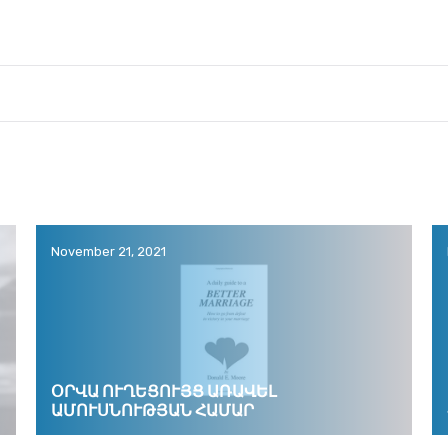
November 21, 2021
ՕՐՎԱ ՈՒՂԵՑՈՒՅՑ ԱՌԱՎԵԼ
ԱՄՈՒՍՆՈՒԹՅԱՆ ՀԱՄԱՐ