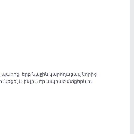
ն պահից, երբ Նաջին կարողացավ նորից
ւնեցել և ինչու։ Իր ապրած մտքերն ու