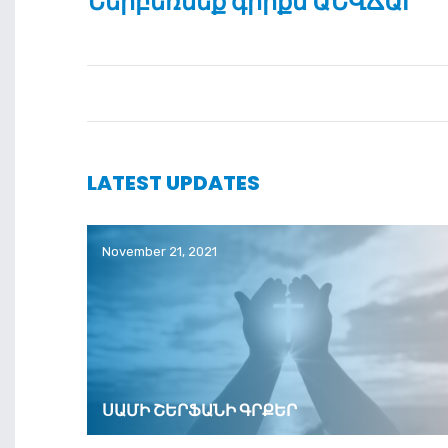
Ներբեռնեք գիրքն ԱՆՎՃԱՐ
LATEST UPDATES
November 21, 2021
ՍԱՄԻ ՇԵՐՖԱՆԻ ԳՐՔԵՐ