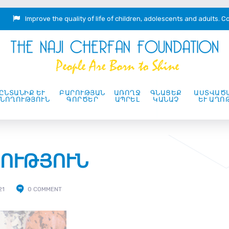
Improve the quality of life of children, adolescents and adults.
Co
ԸՆՏԱՆԻՔ ԵՒ Ծ
ԲԱՐՈՒԹՅԱՆ
ԱՌՈՂՋ
ԳՆԱՑԵՔ
ԱՍՏՎԱԾ
ՈՂՈՒԹՅՈՒՆ
ԳՈՐԾԵՐ
ԱՊՐԵԼ
ԿԱՆԱՉ
ԵՒ ԱՂՈ
ՐՈՒԹՅՈՒՆ
21
0 COMMENT