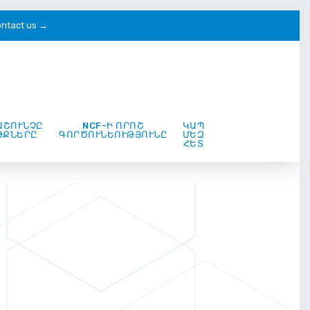
ntact us →
ԱՇՈՒՆՉԸ
NCF-Ի ՈՐՈՇ
ԿԱՊ
ԹՔՆԵՐԸ
ԳՈՐԾՈՒՆԵՈՒԹՅՈՒՆԸ
ՄԵԶ
ՀԵՏ