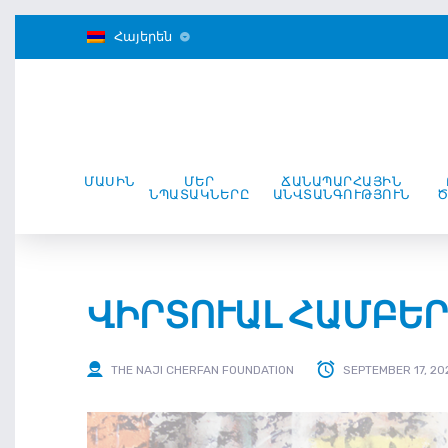
Հայերեն
ՄԱՍԻՆ
ՄԵՐ
ՃԱՆԱՊԱՐՀԱՅԻՆ
ՆՊԱՏԱԿՆԵՐԸ
ԱՆՎՏԱՆԳՈՒԹՅՈՒՆ
Ն
ՎԻՐՏՈՒԱԼ ՀԱՄԲԵ
THE NAJI CHERFAN FOUNDATION
SEPTEMBER 17, 20