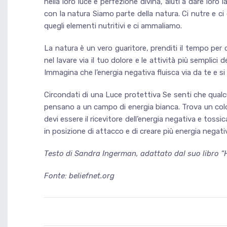
nella loro luce e perfezione divina, aiuti a dare loro
con la natura Siamo parte della natura. Ci nutre e ci
quegli elementi nutritivi e ci ammaliamo.
La natura è un vero guaritore, prenditi il tempo per
nel lavare via il tuo dolore e le attività più semplici
Immagina che l’energia negativa fluisca via da te e si
Circondati di una Luce protettiva Se senti che qua
pensano a un campo di energia bianca. Trova un colo
devi essere il ricevitore dell’energia negativa e tossi
in posizione di attacco e di creare più energia negati
Testo di Sandra Ingerman, adattato dal suo libro 
Fonte: beliefnet.org