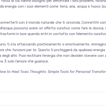
 la forza di cui hanno bisogno per affrontare i loro problemi. Ricor
 dà energia con i suoi elementi come terra, aria, acqua e fuoco (s
 connetterti con il mondo naturale che ti circonda. Connettiti c
 dell’acqua possono avere un effetto curativo come fare la doccia, nu
 trasformi in luce quando entri in contatto con l’elemento curativo
lcuno ti sta attaccando psichicamente o emotivamente, immagina 
re che funzioni per te. Questo ti proteggerà da qualsiasi energia
ca degli altri. Puoi restituire l’energia che non desideri ricevere 
va. È solo l’amore che guarisce.
“How to Heal Toxic Thoughts: Simple Tools for Personal Transfo