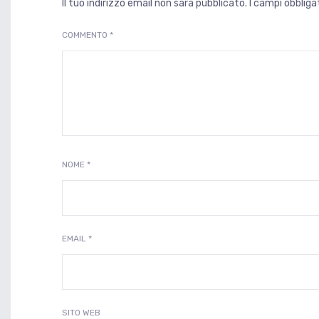
Il tuo indirizzo email non sarà pubblicato.
I campi obblig
COMMENTO
*
NOME
*
EMAIL
*
SITO WEB