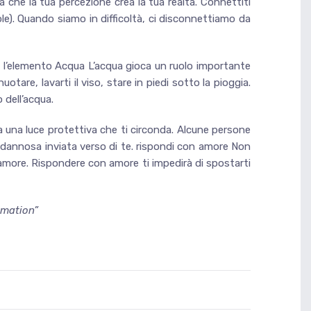
da che la tua percezione crea la tua realtà. Connettiti
ole). Quando siamo in difficoltà, ci disconnettiamo da
on l’elemento Acqua L’acqua gioca un ruolo importante
otare, lavarti il viso, stare in piedi sotto la pioggia.
 dell’acqua.
una luce protettiva che ti circonda. Alcune persone
 dannosa inviata verso di te. rispondi con amore Non
con amore. Rispondere con amore ti impedirà di spostarti
rmation”