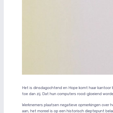
Het is dinsdagochtend en Hope komt haar kantoor bi
toe dan zij. Dat hun computers rood-gloeiend worde
Werknemers plaatsen negatieve opmerkingen over he
aan, het moreel is op een historisch dieptepunt bel