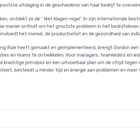
otste uitdaging in de geschiedenis van haar bedrijf te overwin
en, ontdekt ze de ‘ Niet klagen-regel’ .In zijn internationale be
ie manier onthult om het grootste probleem in het bedrijfsleven 
eïnvloedt het moreel, de productiviteit en de gezondheid van ind
ing Rule heeft gemaakt en geïmplementeerd, brengt Gordon een b
saties en teams te ontwikkelen. Voor managers, teamleiders en ied
 krachtige principes en een uitvoerbaar plan om de strijd tegen i
eert, besteedt u minder tijd en energie aan problemen en meer t