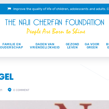
Improve the quality of life of children, adolescents and adults.
C
FAMILIE EN
DADEN VAN
GEZOND
GA VOOR
B
OUDERSCHAP
VRIENDELIJKHEID
LEVEN
GREEN
GEL
21
0 COMMENT