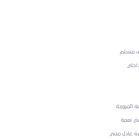
يف مسلم
اخلي
 المرورية
سي نعمة
ة عادل متني