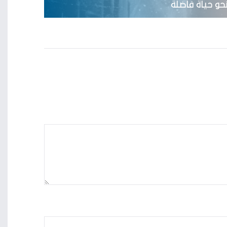
حو حياة فاضلة