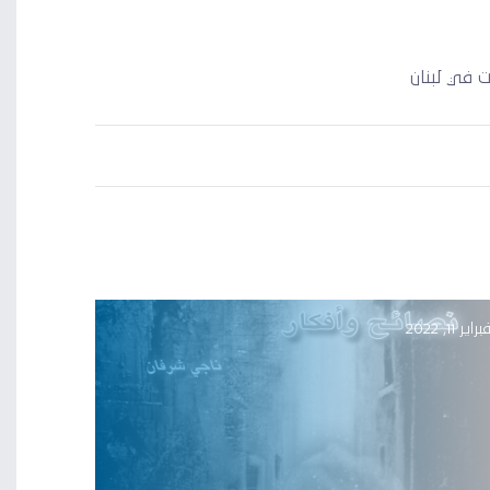
 في لبنان
براير 11, 2022