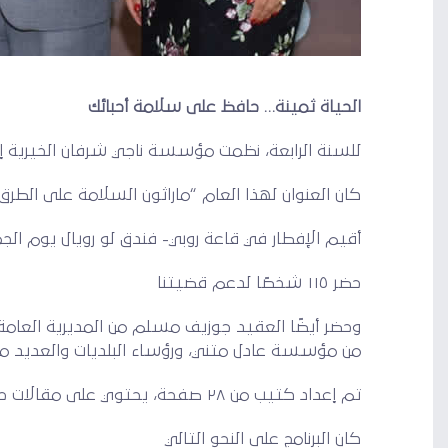
الحياة ثمينة… حافظ على سلامة أحبائك
للسنة الرابعة، نظمت مؤسسة ناجي شرفان الخيرية إفط
كان العنوان لهذا العام “ماراثون السلامة على الطرق
أقيم الإفطار في قاعة روبي- فندق لو رويال يوم الجمعة ١٧ أيار ٢٠١٩ الساعة العاشرة
حضر ١١٥ شخصًا لدعم قضيتنا
وحضر أيضًا العقيد جوزيف مسلم من المديرية العامة 
من مؤسسة عادل متني، ورؤساء البلديات والعديد 
تم إعداد كتيب من ٢٨ صفحة، يحتوي على مقالات حول “التوعية عن السلامة على الطرق” لتسليط الضوء على المشاكل بالإضافة إلى الحلول
كان البرنامج على النحو التالي