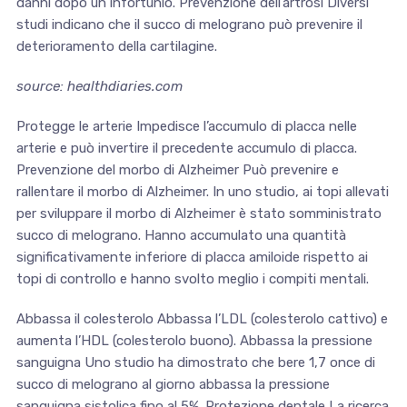
danni dopo un infortunio. Prevenzione dell’artrosi Diversi
studi indicano che il succo di melograno può prevenire il
deterioramento della cartilagine.
source: healthdiaries.com
Protegge le arterie Impedisce l’accumulo di placca nelle
arterie e può invertire il precedente accumulo di placca.
Prevenzione del morbo di Alzheimer Può prevenire e
rallentare il morbo di Alzheimer. In uno studio, ai topi allevati
per sviluppare il morbo di Alzheimer è stato somministrato
succo di melograno. Hanno accumulato una quantità
significativamente inferiore di placca amiloide rispetto ai
topi di controllo e hanno svolto meglio i compiti mentali.
Abbassa il colesterolo Abbassa l’LDL (colesterolo cattivo) e
aumenta l’HDL (colesterolo buono). Abbassa la pressione
sanguigna Uno studio ha dimostrato che bere 1,7 once di
succo di melograno al giorno abbassa la pressione
sanguigna sistolica fino al 5%. Protezione dentale La ricerca