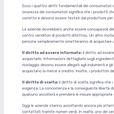
Ecco i quattro diritti fondamentali dei consumatori di 
sicurezza dei consumatori significa che i prodotti ch
corretto e devono essere testati dal produttore per gar
Le aziende dovrebbero anche essere consapevoli del 
contro venditori di prodotti difettosi. Un altro motiv
persone semplicemente smetteranno di acquistare un
Il diritto ad essere informato:
il diritto ad esse
acquistarlo. Informazioni dettagliate sugli ingredient
riciclaggio devono essere allegati agli indumenti e gli
acquistano la merce a credito. Inoltre, i produttori de
Il diritto di scelta:
il diritto di scelta significa ch
esigenza. La concorrenza e la conseguente libertà di sce
qualcuno ascolterà e prenderà le misure appropriate 
Oggi le aziende stanno ascoltando ancora più atten
contattati tramite numeri verdi. In realtà, uno dei se