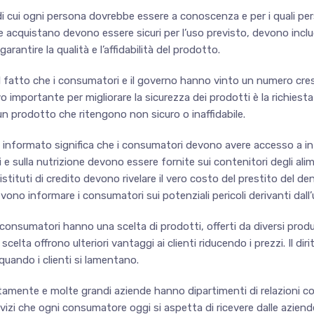
cui ogni persona dovrebbe essere a conoscenza e per i quali persino l
e acquistano devono essere sicuri per l’uso previsto, devono inclu
antire la qualità e l’affidabilità del prodotto.
fatto che i consumatori e il governo hanno vinto un numero cres
o importante per migliorare la sicurezza dei prodotti è la richiesta
 prodotto che ritengono non sicuro o inaffidabile.
re informato significa che i consumatori devono avere accesso a 
i e sulla nutrizione devono essere fornite sui contenitori degli alim
 istituti di credito devono rivelare il vero costo del prestito del 
vono informare i consumatori sui potenziali pericoli derivanti dall’u
e i consumatori hanno una scelta di prodotti, offerti da diversi prod
lta offrono ulteriori vantaggi ai clienti riducendo i prezzi. Il diri
quando i clienti si lamentano.
tamente e molte grandi aziende hanno dipartimenti di relazioni 
rvizi che ogni consumatore oggi si aspetta di ricevere dalle aziende