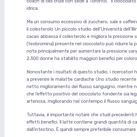
coach di cibi crudi con sede a Toronto. “Il cioccolato 
idrica.
Ma un consumo eccessivo di zucchero, sale e caffeina 
il colesterolo Un piccolo studio dell’Università del
cacao abbassa il colesterolo e migliora la pressione
(teobromina) presente nel cioccolato può ridurre la pr
nota principalmente per aumentare la pressione sangu
2.300 donne ha stabilito maggiori benefici per color
Nonostante i risultati di questo studio, i ricercatori
a prevenire le malattie cardiache Uno studio recen
netto miglioramento del flusso sanguigno, mentre n
che l’effetto positivo del cioccolato fondente sia leg
arteriosa, migliorando nel contempo il flusso sanguig
Tuttavia, è importante notare che studi precedenti h
effetti benefici. Il latte contiene grandi quantità di 
dall’intestino. È quindi sempre preferibile consumar