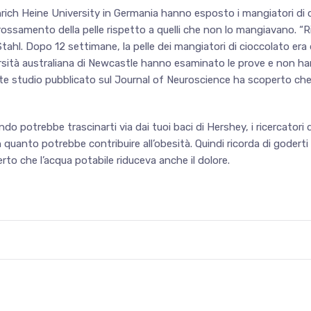
einrich Heine University in Germania hanno esposto i mangiatori di 
rossamento della pelle rispetto a quelli che non lo mangiavano. “
lm Stahl. Dopo 12 settimane, la pelle dei mangiatori di cioccolato 
versità australiana di Newcastle hanno esaminato le prove e non ha
ente studio pubblicato sul Journal of Neuroscience ha scoperto ch
o potrebbe trascinarti via dai tuoi baci di Hershey, i ricercatori
quanto potrebbe contribuire all’obesità. Quindi ricorda di goderti 
to che l’acqua potabile riduceva anche il dolore.