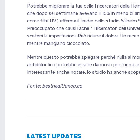
Potrebbe migliorare la tua pelle I ricercatori della H
che dopo sei settimane avevano il 15% in meno di ar
come filtri UV”, afferma il leader dello studio Wilhe
Preoccupato che causi l’acne? I ricercatori dell’Uni
scateni le imperfezioni. Può ridurre il dolore Un rec
mentre mangiano cioccolato.
Mentre questo potrebbe spiegare perché nulla al mond
antidolorifico potrebbe essere dannoso per l’uomo in 
Interessante anche notare: lo studio ha anche scoper
Fonte
: besthealthmag.ca
LATEST UPDATES