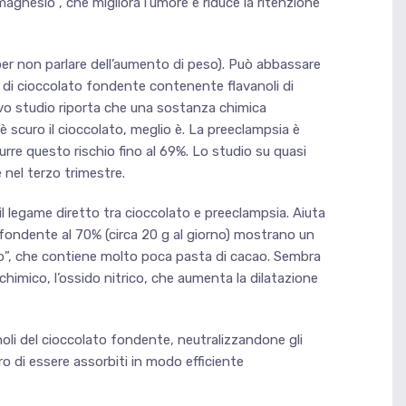
 magnesio”, che migliora l’umore e riduce la ritenzione
(per non parlare dell’aumento di peso). Può abbassare
o di cioccolato fondente contenente flavanoli di
ovo studio riporta che una sostanza chimica
è scuro il cioccolato, meglio è. La preeclampsia è
rre questo rischio fino al 69%. Lo studio su quasi
nel terzo trimestre.
il legame diretto tra cioccolato e preeclampsia. Aiuta
ondente al 70% (circa 20 g al giorno) mostrano un
o”, che contiene molto poca pasta di cacao. Sembra
chimico, l’ossido nitrico, che aumenta la dilatazione
oli del cioccolato fondente, neutralizzandone gli
oro di essere assorbiti in modo efficiente