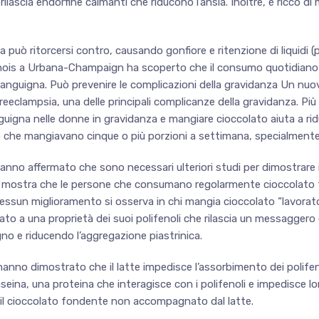
rilascia endorfine calmanti che riducono l’ansia. Inoltre, è ricco di
può ritorcersi contro, causando gonfiore e ritenzione di liquidi 
l’Illinois a Urbana-Champaign ha scoperto che il consumo quotidian
 sanguigna. Può prevenire le complicazioni della gravidanza Un nu
eeclampsia, una delle principali complicanze della gravidanza. Più 
igna nelle donne in gravidanza e mangiare cioccolato aiuta a ridu
o che mangiavano cinque o più porzioni a settimana, specialmente 
 hanno affermato che sono necessari ulteriori studi per dimostrare 
te mostra che le persone che consumano regolarmente cioccolato f
essun miglioramento si osserva in chi mangia cioccolato “lavorat
ato a una proprietà dei suoi polifenoli che rilascia un messaggero 
no e riducendo l’aggregazione piastrinica.
anno dimostrato che il latte impedisce l’assorbimento dei polifen
caseina, una proteina che interagisce con i polifenoli e impedisce l
e il cioccolato fondente non accompagnato dal latte.