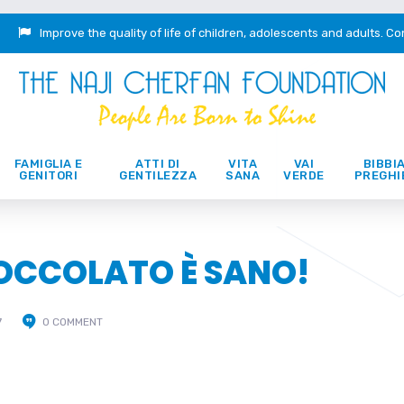
Improve the quality of life of children, adolescents and adults.
Co
FAMIGLIA E
ATTI DI
VITA
VAI
BIBBIA
GENITORI
GENTILEZZA
SANA
VERDE
PREGHI
IOCCOLATO È SANO!
7
0 COMMENT