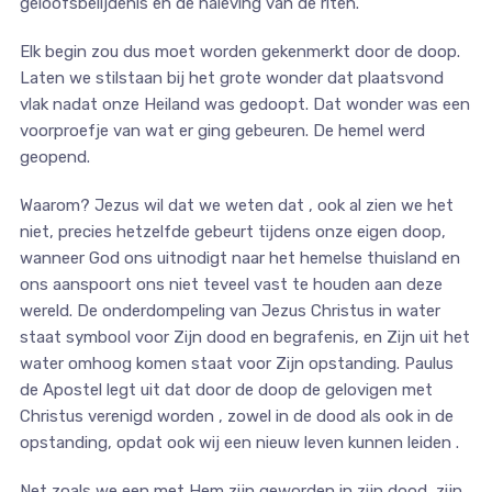
geloofsbelijdenis en de naleving van de riten.
Elk begin zou dus moet worden gekenmerkt door de doop.
Laten we stilstaan bij het grote wonder dat plaatsvond
vlak nadat onze Heiland was gedoopt. Dat wonder was een
voorproefje van wat er ging gebeuren. De hemel werd
geopend.
Waarom? Jezus wil dat we weten dat , ook al zien we het
niet, precies hetzelfde gebeurt tijdens onze eigen doop,
wanneer God ons uitnodigt naar het hemelse thuisland en
ons aanspoort ons niet teveel vast te houden aan deze
wereld. De onderdompeling van Jezus Christus in water
staat symbool voor Zijn dood en begrafenis, en Zijn uit het
water omhoog komen staat voor Zijn opstanding. Paulus
de Apostel legt uit dat door de doop de gelovigen met
Christus verenigd worden , zowel in de dood als ook in de
opstanding, opdat ook wij een nieuw leven kunnen leiden .
Net zoals we een met Hem zijn geworden in zijn dood, zijn