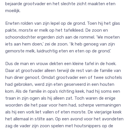
bejaarde grootvader en het slechte zicht maakten eten
moeilijk.
Erwten rolden van zijn lepel op de grond. Toen hij het glas
pakte, morste er melk op het tafelkleed. De zoon en
schoondochter ergerden zich aan de rommel. ‘We moeten
iets aan hem doen,’ zei de zoon. ‘Ik heb genoeg van zijn
gemorste melk, luidruchtig eten en eten op de grond.’
Dus de man en vrouw dekten een kleine tafel in de hoek.
Daar at grootvader alleen terwijl de rest van de familie van
hun diner genoot. Omdat grootvader een of twee schotels
had gebroken, werd zijn eten geserveerd in een houten
kom. Als de familie in opa’s richting keek, had hij soms een
traan in zijn ogen als hij alleen zat. Toch waren de enige
woorden die het paar voor hem had, scherpe vermaningen
als hij een vork liet vallen of eten morste. De vierjarige keek
het allemaal in stilte aan. Op een avond voor het avondeten
zag de vader zijn zoon spelen met houtsnippers op de