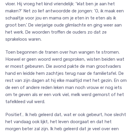
vloer. Hij vroeg het kind vriendelijk: ‘Wat ben je aan het
maken?’ Net zo lief antwoordde de jongen: ‘O, ik maak een
schaaltje voor jou en mama om je eten in te eten als ik
groot ben.’ De vierjarige oude glimlachte en ging weer aan
het werk. De woorden troffen de ouders zo dat ze
sprakeloos waren.
Toen begonnen de tranen over hun wangen te stromen.
Hoewel er geen woord werd gesproken, wisten beiden wat
er moest gebeuren. Die avond pakte de man grootvaders
hand en leidde hem zachtjes terug naar de familietafel. De
rest van zijn dagen at hij elke maaltijd met het gezin. En om
de een of andere reden leken man noch vrouw er nog iets
om te geven als er een vork viel, melk werd gemorst of het
tafelkleed vuil werd.
Positief… Ik heb geleerd dat, wat er ook gebeurt, hoe slecht
het vandaag ook lijkt, het leven doorgaat en dat het
morgen beter zal zijn. Ik heb geleerd dat je veel over een