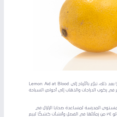
قم بإنشاء منصّة لبيع عصير الليمون في مجتمعك لإرواء عطش شخص ما في محيطك، وكذلك أي شخص حول العالم! بعد ذلك، تبرّع بالأرباح إلى Lemon: Aid at Blood:
فكّر في ركوب الدراجات والذهاب إلى أحواض السباحة
مستوى المدرسة لمساعدة ضحايا الزلزال في
هايتي. “بعد زلزال ٢٠١٠ في هايتي، أدركت أن العالم كان أكبر بكثير مما كنت أعتقده.” بتشجيع من والديها، حشدت لولو ٢٤ من زملائها في الفصل وأنشأت كشكًا لبيع