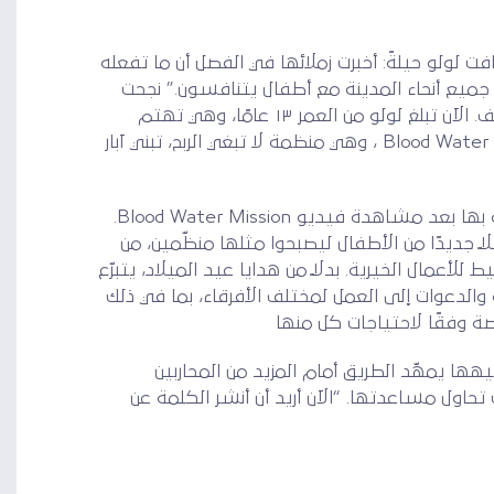
لولو حيلةً: أخبرت زملائها في الفصل أن ما تفعله
ميع أنحاء المدينة مع أطفال يتنافسون.” نجحت
الفكرة وجمعت حملة “لولو” أكثر من ٤٬٠٠٠ دولار لمنظمتين لا تبغيان الربح، هوليوود يونيتس من أجل هايتي واليونيسف. الآن تبلغ لولو من العمر ١٣ عامًا، وهي تهتم
بمعالجة موضوع المياه النظيفة في جنوب صحراء أفريقيا من خلال قضيتهاLemonAid Warriors تتعاون مع Blood Water Mission ، وهي منظمة لا تبغي الربح، تبني آبار
صادفت “لولو” المنظمة بعد “جوحلة” للمنظمات التي لا تبغي الربح ووجدت مهمتها مثيرة للإهتمام، وأصبحت متعلّقة بها بعد مشاهدة فيديو Blood Water Mission.
 جديدًا من الأطفال ليصبحوا مثلها منظّمين، من
لأعمال الخيرية. بدلاً من هدايا عيد الميلاد، يتبرّع
الدعوات إلى العمل لمختلف الأفرقاء، بما في ذلك
صة وفقًا لاحتياجات كل منها
لك، أن توجيهها يمهّد الطريق أمام المزيد من المحاربين
حاول مساعدتها. “الآن أريد أن أنشر الكلمة عن