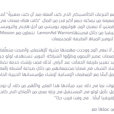
التبرعات الكلاسيكي الذي كنت أفعله منذ أن كنت صغيرةً” أضافت 
فة من يمكنه جمع أكبر قدر من المال. “كانت هناك منصات في ج
 لتوفير المياه النظيفة للمجتمعات
منصات عصير الليمون وطوّروا الشراكة. اليوم، تستهدف لولو جيلًا
ريد تغيير طريقة الحفلات عند أترابي، لذلك قمت بإنشاء خدمة تخطيط ل
رشاد الشباب في قضايا مجتمعاتهم من خلال صياغة أنشطة رائعة و
تعمل أيضًا مع المنظمات الإنسانية لإنشاء مؤسساتها الخيرية الخا
 من ٢٠٬٠٠٠ دولار في أربع سنوات، بما في ذلك عيد ميلادها هذا العام. والأهم من ذ
. تأمل لولو في المستقبل في زيارة بعض من الأماكن التي كانت ت
 إفريقيا أيضًا… في وقت قريب جدًا”
عن عملها مع