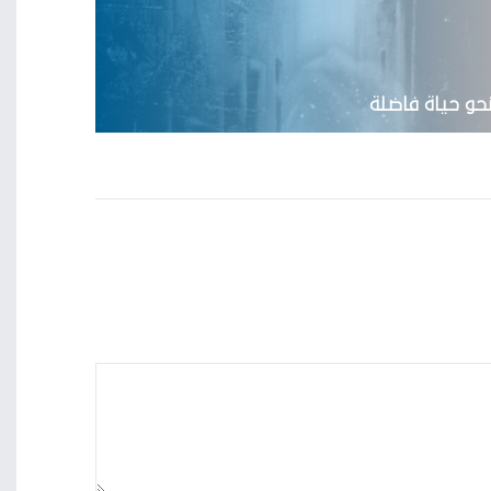
حو حياة فاضلة