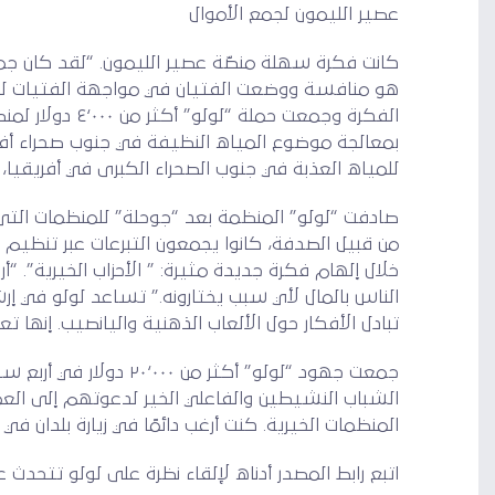
عصير الليمون لجمع الأموال
كانت فكرة سهلة منصّة عصير الليمون. “لقد كان جمع 
هو منافسة ووضعت الفتيان في مواجهة الفتيات لمعر
للمياه العذبة في جنوب الصحراء الكبرى في أفريقيا،
من قبيل الصدفة، كانوا يجمعون التبرعات عبر تنظيم 
خلال إلهام فكرة جديدة مثيرة: ” الأحزاب الخيرية”. “أ
الناس بالمال لأي سبب يختارونه.” تساعد لولو في إ
تبادل الأفكار حول الألعاب الذهنية واليانصيب. إنها 
جمعت جهود “لولو” أكثر
الشباب النشيطين والفاعلي الخير لدعوتهم إلى العمل
المنظمات الخيرية. كنت أرغب دائمًا في زيارة بلدان في
اتبع رابط المصدر أدناه لإلقاء نظرة على لولو تتحدث 