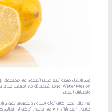
Water Mission ووفّر لأصدقائك في إفري
واختبارات الإملاء
في ذلك العمر، كانت لولو سيرون وبمفردها تقوم بإ