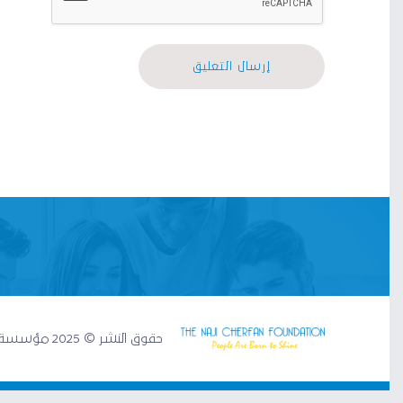
حقوق النشر © 2025 مؤسسة ناجي شرفان. كل الحقوق محفوظة