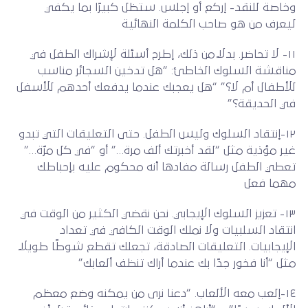
وخاصة للنقد- إركع أو إجلس. ستظل كبيرًا بما يكفي
ليعرف من هو صاحب الكلمة النهائية
١١- لا تحاضر. بدلاً من ذلك، إطرح أسئلة لإشراك الطفل في
مناقشة السلوك الخاطئ: “هل تدخين السجائر مناسب
للأطفال أم لا؟” “هل يعجبك عندما يدفعك أحدهم للأسفل
في الحديقة؟”
١٢-إنتقاد السلوك وليس الطفل. حتى التعليقات التي تبدو
غير مؤذية مثل “لقد أخبرتك ألف مرة…” أو “في كل مرّة…”
تعطي الطفل رسالة مفادها أنه محكوم عليه بإحباطك
مهما فعل
١٣- تعزيز السلوك الإيجابي. نحن نقضي الكثير من الوقت في
انتقاد السلبيات ولا نملك الوقت الكافي في تعداد
الإيجابيات. التعليقات الصادقة، تجعلك تقطع شوطًا طويلاً
مثل “أنا فخور جدًا بك عندما أراك تنظف ألعابك”
١٤-إلعب معه الألعاب. “دعنا نرى من يمكنه وضع معظم