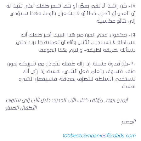
١٨- كن راشدًا.لا تقم بعضّ أو نتف شعر طفلك لكي تثبت له
أن العض أو الضرب خطأ أو لا يشعران بالرضا، فهذا سيؤدي
إلى نتائج عكسية
١٩- مكفول. قدم الجبن مع هذا النبيذ. أخبر طفلك أنك
ببساطة لا تستجيب للأنين وأنك لن تعطيه ما يريد حتى
يسألك بطريقة لطيفة- والتزم بهذا الموقف
٢٠-كن قدوة حسنة. إذا رآك طفلك تتجادل مع شريكك بدون
عنف، فسوف يتعلم فعل الشيء نفسه. إذا رأى أنك
تستخدم السلطة للتصرّف بحماقة، فسيفعل الشيء
نفسه
أرمين بروت، مؤلف كتاب الأب الجديد: دليل الأب إلى سنوات
الأطفال الصغار
المصدر
100bestcompaniesfordads.com