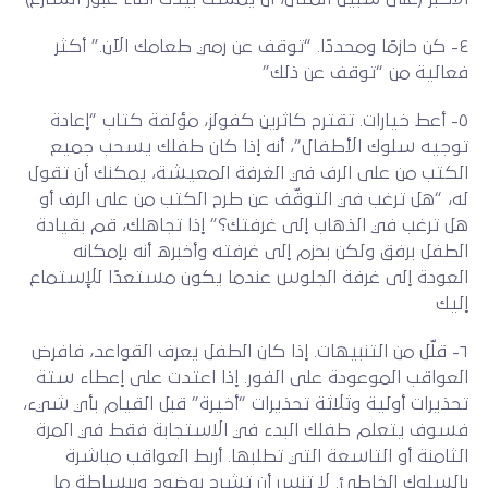
٤- كن حازمًا ومحددًا. “توقف عن رمي طعامك الآن.” أكثر
فعالية من “توقف عن ذلك”
٥- أعط خيارات. تقترح كاثرين كفولز، مؤلفة كتاب “إعادة
توجيه سلوك الأطفال”، أنه إذا كان طفلك يسحب جميع
الكتب من على الرف في الغرفة المعيشة، يمكنك أن تقول
له، “هل ترغب في التوقّف عن طرح الكتب من على الرف أو
هل ترغب في الذهاب إلى غرفتك؟” إذا تجاهلك، قم بقيادة
الطفل برفق ولكن بحزم إلى غرفته وأخبره أنه بإمكانه
العودة إلى غرفة الجلوس عندما يكون مستعدًا للإستماع
إليك
٦- قلّل من التنبيهات. إذا كان الطفل يعرف القواعد، فافرض
العواقب الموعودة على الفور. إذا اعتدت على إعطاء ستة
تحذيرات أولية وثلاثة تحذيرات “أخيرة” قبل القيام بأي شيء،
فسوف يتعلم طفلك البدء في الاستجابة فقط في المرة
الثامنة أو التاسعة التي تطلبها. أربط العواقب مباشرة
بالسلوك الخاطئ. لا تنس أن تشرح بوضوح وببساطة ما