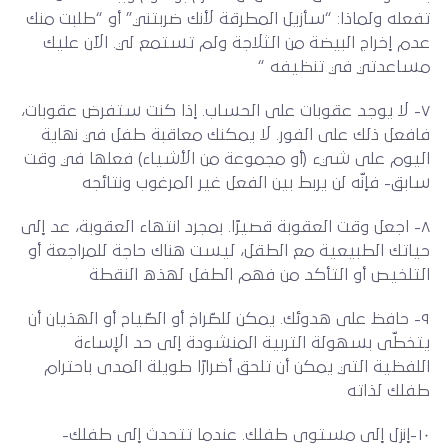
تفعله ولماذا: “سأزيل المطرقة لأنك ضربتني” أو “طلبت منك
عدم إخراج البيضة من الثلاجة ولم تستمع لي. الآن عليك
مساعدتي في تنظيفه “
٧- لا يوجد عقوبات على الحساب. إذا كنت ستفرض عقوبات،
فافعل ذلك على الفور. لا يمكنك معاقبة طفل في نهاية
اليوم على شيء (أو مجموعة من الأشياء) فعلها في وقت
سابق- فإنّه لن يربط بين الفعل غير المرغوب ونتائجه
٨- اجعل وقت العقوبة قصيرًا. بمجرد انتهاء العقوبة، عد إلى
حياتك الطبيعية مع الطقل، ليست هناك حاجة للمراجعة أو
التلخيص أو التأكد من فهم الطفل لهذه النقطة
٩- حافظ على هدوئك. يمكن للصّراخ أو الصّياح أو الهذيان أن
يتخطّى بسهولة التربية المنشودة إلى حد الإساءة
اللفظية التي يمكن أن تلحق أضرارًا طويلة المدى باحترام
طفلك لذاته
١٠-إنزل إلى مستوى طفلك. عندما تتحدث إلى طفلك-