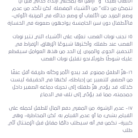
الألعاب بعيدًا” و “أراهن أنه يمكنني ارتداء حذائي قبل أن
تتمكن من ذلك” من الأشياء المفضلة. لكن تأكد من عدم
وضع المزيد من الألعاب أو وضع حذائك في المرتبة الأولى-
فالأطفال دون سن الخامسة يواجهون صعوبة في الخسارة
١٥ تجنب نوبات الغضب. تعرّف على الأشياء التي تثير نوبات
الغضب عند طفلك. وأكثرها شيوعًا الإرهاق، الإفراط في
التحفيز، الجوع، والمرض. إن الحد من هذه العوامل سيقطع
عليك شوطًا طويلاً نحو تقليل نوبات الغضب
١٦-هزّ الطفل ممنوع. قد يبدو الأمر وكأنه طريقة أقل عنفًا
من الصفع، للتعبير عن إحباطك، لكنها في الحقيقة ليست
كذلك. قد يؤدي هزّ طفلك إلى تحريك دماغه الصغير داخل
جمجمته، مما قد يؤدّي إلى تلف في الدماغ
١٧- عدم الرشوة. من المغري دفع المال للطفل لحمله على
القيام بشيء ما أو عدم القيام به. لكن المخاطرة- وهي
كبيرة- تكمن في أنه سيطلب دائمًا مقابل قبل الإمتثال لأي
طلب