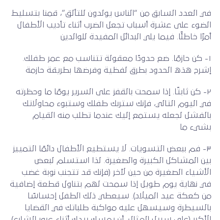
في العدد السابق من “الناس يولدون للتألق”، قمنا بتسليط
الضوء على عشرة أسباب تجعل الضرب أثناء تأديب الأطفال
أمرًا خاطئًا. فيما يلي البدائل المفيدة للوالدين
١- كن حازمًا. ضع حدودًا معقولة تتناسب مع عمر طفلك.
إشرح هذه الحدود بطرق لفظية وفرضها بطريقة حازمة
٢- كن ثابتًا. إذا سمحت بالقفز على السرير يومًا ما وحظرته
في اليوم التالي، فإنك ستربك طفلك وستبوء محاولاتك
بالفشل لجعله يستمع إليك عندما تطلب منه القيام
بشيء ما
٣- فم ببعض التسويات. لا يستطيع الأطفال دائمًا التمييز
بين المشاكل الكبيرة والصغيرة. لذا استسلم لبعض
الأشياء الصغيرة من حين لآخر (فإنك قد تتجنب نوبة غضب
في نهاية يوم طويل إذا سمحت لهم بتناول قطعة إضافية
من كعكة عيد الميلاد). سيعطي ذلك الطفل إحساسًا
بالسيطرة وسيسهل عليه مواكبة طلباتك في القضايا
الأكبر (على سبيل المثال، أن يمسك بيدك أثناء عبور الشارع)